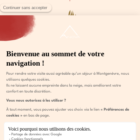
511 RUE DE L’OBÉLISQUE
05100 Montgenèvre
+33 (0)6 80 43 89 30
info@anova-hotel.com
Mentions légales
CGV
Gestion des cookies
Politique de vie privée