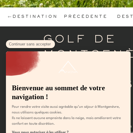
DESTINATION PRÉCÉDENTE
DES
GOLF DE
MONTGEN
: UN
PARCOUR
18 TROUS
D’EXCEPT
Le golf de Montgenèvre possède quelques
considérables. Tour d’horizon sur les raiso