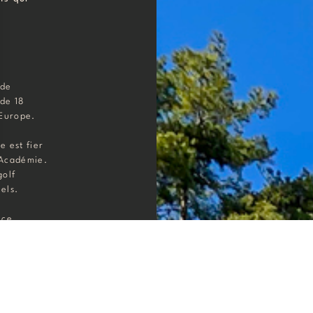
 de
 de 18
 Europe.
 est fier
 Académie.
golf
els.
 ce
insi
eut s’y
s stages et
 effet,