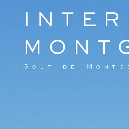
INTE
MONT
Golf de Montg