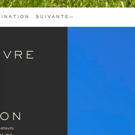
TINATION SUIVANTE
ÈVRE
S
ION
 atouts
ns qui