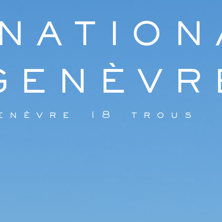
RNATION
GENÈVR
enèvre 18 trous