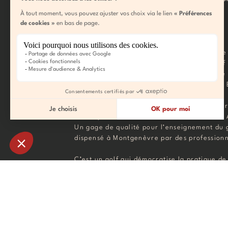
poussent les golfeurs à choisir de jouer à
Montgenèvre :
Il est
à cheval sur deux pays.
Les 9 trous de
Montgenèvre (France) et les 9 trous du golf
Clavière (Italie) forment un golf homologué
trous. Ce golf transfrontalier est unique en
C’est un
golf labélisé.
Le golf de Montgenèvre
d’être partenaire du label de la Leadbetter
Un gage de qualité pour l’enseignement du 
dispensé à Montgenèvre par des professionn
C’est un
golf qui démocratise la pratique de
sport
de par son accessibilité et ses tarifs. A
famille, enfants, débutants, tout le monde p
essayer. D’ailleurs Montgenèvre organise de
des initiations.
C’est un
parcours sur un site d’exception.
En