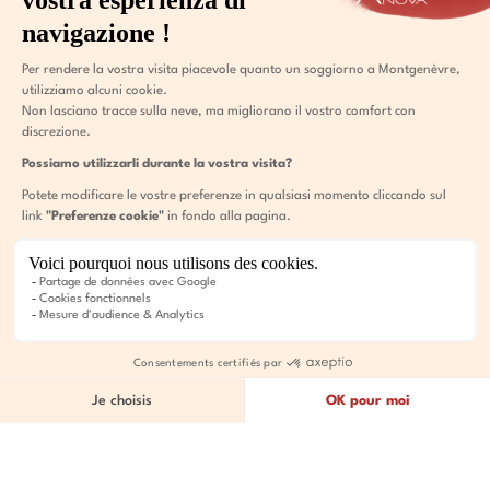
Casa mediterranea in Francia, Provenza.
Villa vista dal punto di vista del design
interno ed esterno
Lorem ipsum dolor sit amet, consectetur adipiscing elit. Duis
nec viverra ex. Sed augue felis, laoreet nec lectus vitae,
posuere tempor dolor. Nullam a tristique erat, quis feugiat
libero. Integer sed mi mauris. Curabitur non turpis ut justo
sodales viverra in vitae velit. Pellentesque nec velit eu est
tempor vulputate non eget mauris. Etiam gravida nisi at diam
cursus commodo. Integer mollis tellus eros, in luctus lorem
malesuada sit amet. Donec luctus elementum leo, in feugiat
metus eleifend non. Vestibulum lacinia interdum leo, in
placerat nibh ornare ultricies. Nulla pretium lobortis ultricies.
IT
Bagno interno con vista
mare Rendering 3D
Agosto 2026
L
M
M
G
V
S
D