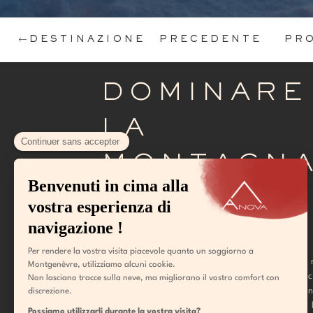
DESTINAZIONE PRECEDENTE
PR
DOMINARE
LA
MONTAGNA
TUTTA
VELOCITÀ
Quando il sole tramonta sul Monginevro, le
assumono un aspetto del tutto nuovo. Le esc
motoslitta offrono un'immersione emoziona
nell'immensità innevata, un momento in cui l