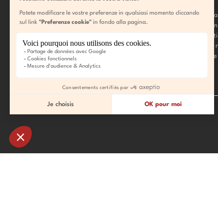
viene vissuta a tutta velocità.
Guidati da istruttori esperti, cavalcate attr
foreste silenziose e valli illuminate dalla lu
siate principianti o piloti esperti, questa att
combina potenza e meraviglia, per un'avve
indimenticabile nei grandi spazi aperti delle
Per prenotazioni:
PER SAPERNE DI PIÙ