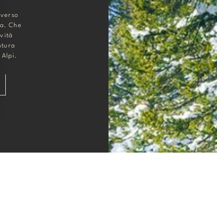
averso
na. Che
ività
ntura
 Alpi.