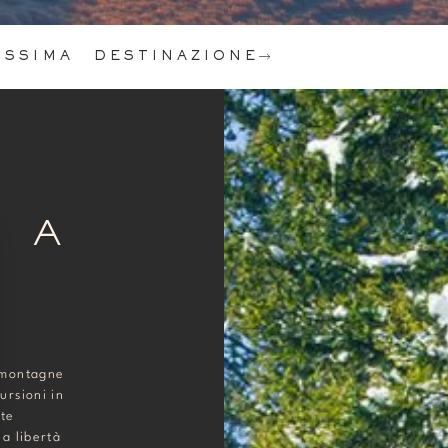
OSSIMA DESTINAZIONE
 A
 montagne
ursioni in
nte
a libertà