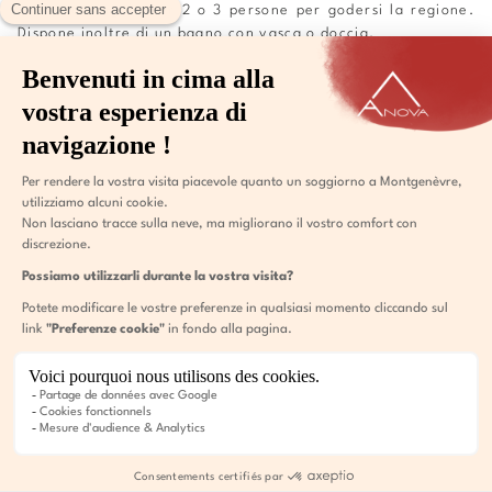
un
letto singolo
per 2 o 3 persone per godersi la regione.
Dispone inoltre di un bagno con vasca o doccia.
- 25-30 m²
- 2 o 3 persone
- 1 letto matrimoniale grande o 2 letti singoli + 1 letto
singolo
- bagno o doccia
- supplemento balcone*.
A PARTIRE DA €208
PRENOTA ORA